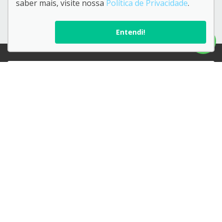
saber mais, visite nossa
Política de Privacidade
.
QUERO VER TODAS AS OFERTAS
Entendi!
Confira endereços, telefones e horários, selecionando a unidade
abaixo:
BYD Ermano Marchetti
Endereço:
Av. Ermano Marchetti, 576 - Água Branca - São Paulo-
SP
CNPJ:
52.800.131/0001-57
Telefone para contato:
(11) 3612-7000
Política de privacidade
Código de ética
Ouvidoria