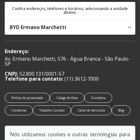
Confira endereços, telefones e horários, selecionando a unidade
abaixo:
BYD Ermano Marchetti
Endereço:
Av. Ermano Marchetti, 576 - Água Branca - São Paulo-
SP
CNPJ:
52.800.131/0001-57
Telefone para contato:
(11) 3612-7000
Política de privacidade
Código de ética
Ouvidoria
Consórcios
Trabalhe Conosco
Canal de denúncia
Blog
Nós utilizamos cookies e outras tecnologias para