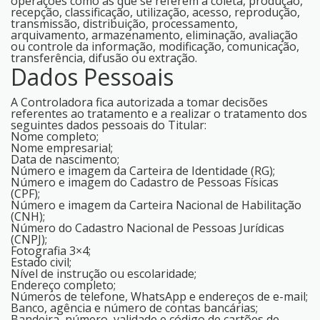
operações como as que se referem a coleta, produção,
recepção, classificação, utilização, acesso, reprodução,
transmissão, distribuição, processamento,
arquivamento, armazenamento, eliminação, avaliação
ou controle da informação, modificação, comunicação,
transferência, difusão ou extração.
Dados Pessoais
A Controladora fica autorizada a tomar decisões
referentes ao tratamento e a realizar o tratamento dos
seguintes dados pessoais do Titular:
Nome completo;
Nome empresarial;
Data de nascimento;
Número e imagem da Carteira de Identidade (RG);
Número e imagem do Cadastro de Pessoas Físicas
(CPF);
Número e imagem da Carteira Nacional de Habilitação
(CNH);
Número do Cadastro Nacional de Pessoas Jurídicas
(CNPJ);
Fotografia 3×4;
Estado civil;
Nível de instrução ou escolaridade;
Endereço completo;
Números de telefone, WhatsApp e endereços de e-mail;
Banco, agência e número de contas bancárias;
Bandeira, número, validade e código de cartões de