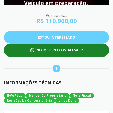
Por apenas
R$ 110.900,00
ESTOU INTERESSADO
NEGOCIE PELO WHATSAPP
INFORMAÇÕES TÉCNICAS
IPVA Pago
Manual Do Proprietário
Nota Fiscal
Revisões Na Concessionária
Único Dono