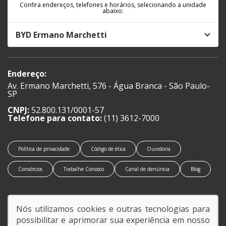
Confira endereços, telefones e horários, selecionando a unidade
abaixo:
BYD Ermano Marchetti
Endereço:
Av. Ermano Marchetti, 576 - Água Branca - São Paulo-
SP
CNPJ:
52.800.131/0001-57
Telefone para contato:
(11) 3612-7000
Política de privacidade
Código de ética
Ouvidoria
Consórcios
Trabalhe Conosco
Canal de denúncia
Blog
Nós utilizamos cookies e outras tecnologias para
possibilitar e aprimorar sua experiência em nosso
SIGA-NOS: