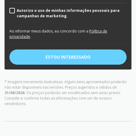
Autorizo o uso de minhas informações pessoais para
campanhas de marketing.
Ao informar meus dados, eu concordo com a
Política de
privacidade
.
ESTOU INTERESSADO
* Imagens meramente ilustrativas. Alguns itens apresentados poderão
não estar disponíveis nas versões. Preços sugeridos e válidos de
31/08/2026
. Os preços poderão ser modificados sem aviso prévio.
Consulte e confirme todas as informações com um de nossos
vendedores.