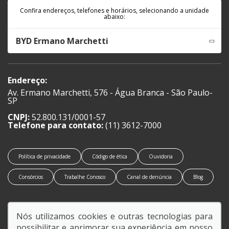
Confira endereços, telefones e horários, selecionando a unidade
abaixo:
BYD Ermano Marchetti
Endereço:
Av. Ermano Marchetti, 576 - Água Branca - São Paulo-
SP
CNPJ:
52.800.131/0001-57
Telefone para contato:
(11) 3612-7000
Política de privacidade
Código de ética
Ouvidoria
Consórcios
Trabalhe Conosco
Canal de denúncia
Blog
Nós utilizamos cookies e outras tecnologias para
possibilitar e aprimorar sua experiência em nosso