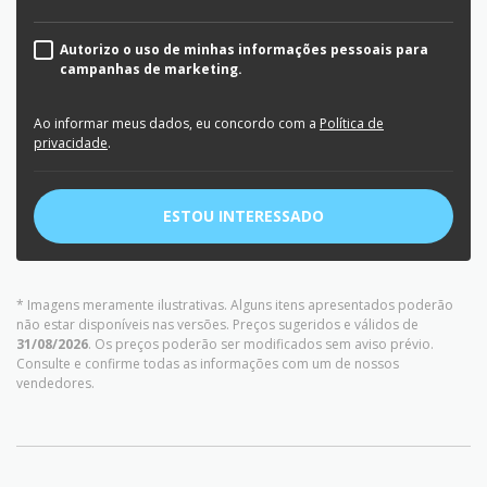
Autorizo o uso de minhas informações pessoais para
campanhas de marketing.
Ao informar meus dados, eu concordo com a
Política de
privacidade
.
ESTOU INTERESSADO
* Imagens meramente ilustrativas. Alguns itens apresentados poderão
não estar disponíveis nas versões. Preços sugeridos e válidos de
31/08/2026
. Os preços poderão ser modificados sem aviso prévio.
Consulte e confirme todas as informações com um de nossos
vendedores.