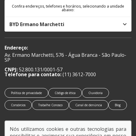
Confira endereços, telefones e horários, selecionando a unidade
abaixo:
BYD Ermano Marchetti
Endereço:
Av. Ermano Marchetti, 576 - Água Branca - São Paulo-
SP
CNPJ:
52.800.131/0001-57
Telefone para contato:
(11) 3612-7000
Política de privacidade
Código de ética
Ouvidoria
Consórcios
Trabalhe Conosco
Canal de denúncia
Blog
Nós utilizamos cookies e outras tecnologias para
possibilitar e aprimorar sua experiência em nosso