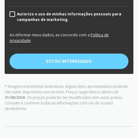
Autorizo o uso de minhas informações pessoais para
campanhas de marketing.
Ao informar meus dados, eu concordo com a
Política de
privacidade
.
ESTOU INTERESSADO
* Imagens meramente ilustrativas. Alguns itens apresentados poderão
não estar disponíveis nas versões. Preços sugeridos e válidos de
31/08/2026
. Os preços poderão ser modificados sem aviso prévio.
Consulte e confirme todas as informações com um de nossos
vendedores.