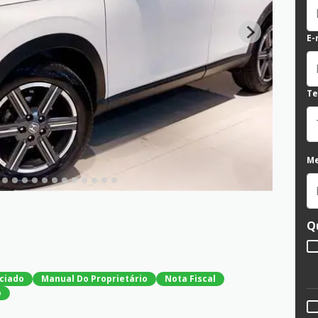
E-
Te
M
Q
ciado
Manual Do Proprietário
Nota Fiscal
o