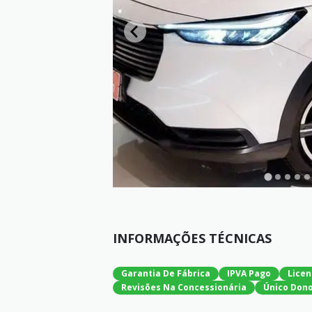
INFORMAÇÕES TÉCNICAS
Garantia De Fábrica
IPVA Pago
Licen
Revisões Na Concessionária
Único Don