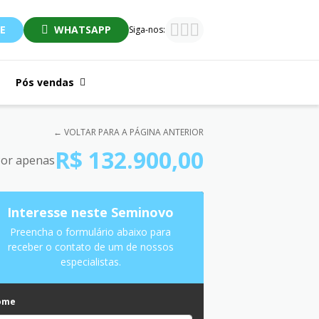
E
WHATSAPP
Siga-nos:
Pós vendas
← VOLTAR PARA A PÁGINA ANTERIOR
R$ 132.900,00
or apenas
Interesse neste Seminovo
Preencha o formulário abaixo para
receber o contato de um de nossos
especialistas.
ome