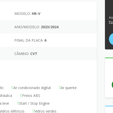
MODELO:
HR-V
Ao
Po
ANO/MODELO:
2023/2024
FINAL DA PLACA:
6
CÂMBIO:
CVT
do
Ar condicionado digital
Ar quente
dráulica
Freios ABS
a leve
Start / Stop Engine
Vidros elétricos
Vidros verdes