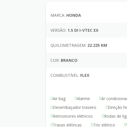
MARCA:
HONDA
VERSÃO:
1.5 DI I-VTEC EX
QUILOMETRAGEM:
22.225 KM
COR:
BRANCO
COMBUSTÍVEL:
FLEX
Air bag
Alarme
Ar condiciona
Desembaçador traseiro
Direção hi
Retrovisores elétricos
Rodas de lig
Travas elétricas
Trio elétrico