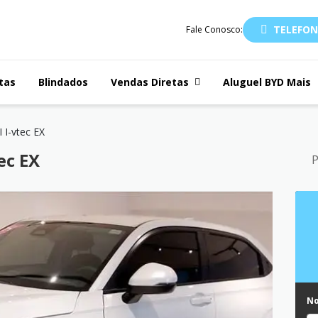
TELEFON
Fale Conosco:
tas
Blindados
Vendas Diretas
Aluguel BYD Mais
 I-vtec EX
ec EX
P
N