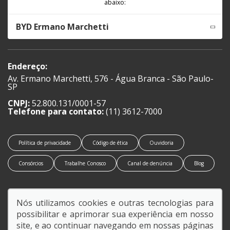
abaixo:
BYD Ermano Marchetti
Endereço:
Av. Ermano Marchetti, 576 - Água Branca - São Paulo-
SP
CNPJ:
52.800.131/0001-57
Telefone para contato:
(11) 3612-7000
Política de privacidade
Código de ética
Ouvidoria
Consórcios
Trabalhe Conosco
Canal de denúncia
Blog
Nós utilizamos cookies e outras tecnologias para
possibilitar e aprimorar sua experiência em nosso
SIGA-NOS:
site, e ao continuar navegando em nossas páginas