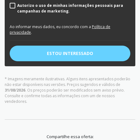
Autorizo o uso de minhas informações pessoais para
campanhas de marketing.
Ao informar meus dados, eu concordo com a
Política de
privacidade
.
ESTOU INTERESSADO
* Imagens meramente ilustrativas. Alguns itens apresentados poderão
não estar disponíveis nas versões. Preços sugeridos e válidos de
31/08/2026
. Os preços poderão ser modificados sem aviso prévio.
Consulte e confirme todas as informações com um de nossos
vendedores.
Compartilhe essa oferta: