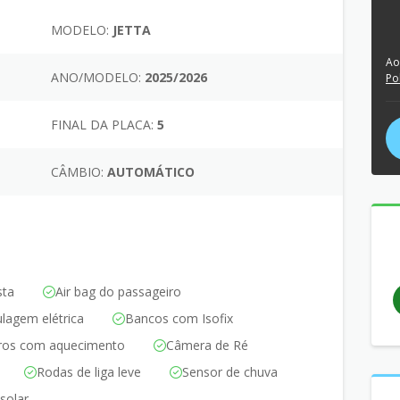
MODELO:
JETTA
Ao
ANO/MODELO:
2025/2026
Po
FINAL DA PLACA:
5
CÂMBIO:
AUTOMÁTICO
sta
Air bag do passageiro
lagem elétrica
Bancos com Isofix
iros com aquecimento
Câmera de Ré
Rodas de liga leve
Sensor de chuva
solar