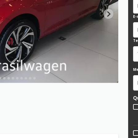
E-
Te
M
Q