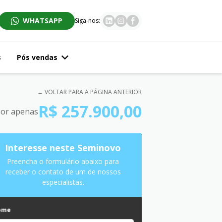
WHATSAPP
Siga-nos:
s
Pós vendas
← VOLTAR PARA A PÁGINA ANTERIOR
R$ 257.900,00
or apenas
Interesse neste Seminovo
Preencha o formulário abaixo para
receber o contato de um de nossos
especialistas.
ome