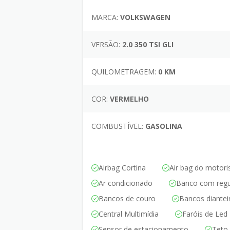
MARCA:
VOLKSWAGEN
VERSÃO:
2.0 350 TSI GLI
QUILOMETRAGEM:
0 KM
COR:
VERMELHO
COMBUSTÍVEL:
GASOLINA
Airbag Cortina
Air bag do motori
Ar condicionado
Banco com regu
Bancos de couro
Bancos diante
Central Multimídia
Faróis de Led
Sensor de estacionamento
Teto 