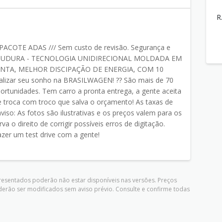
R
 PACOTE ADAS /// Sem custo de revisão. Segurança e
PACO UDURA - TECNOLOGIA UNIDIRECIONAL MOLDADA EM
ANTA, MELHOR DISCIPAÇÃO DE ENERGIA, COM 10
izar seu sonho na BRASILWAGEN! ?? São mais de 70
ortunidades. Tem carro a pronta entrega, a gente aceita
 troca com troco que salva o orçamento! As taxas de
iso: As fotos são ilustrativas e os preços valem para os
a o direito de corrigir possíveis erros de digitação.
zer um test drive com a gente!
presentados poderão não estar disponíveis nas versões. Preços
derão ser modificados sem aviso prévio. Consulte e confirme todas