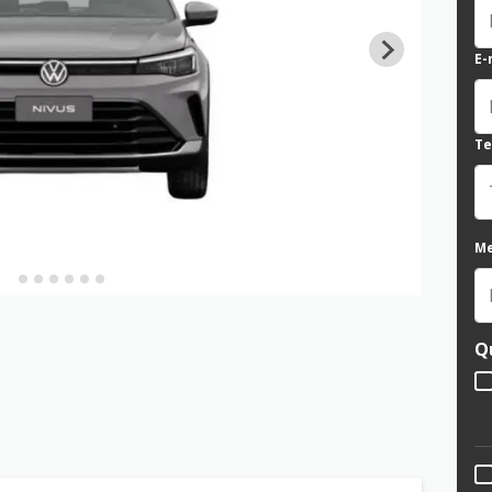
E-
Te
M
Q