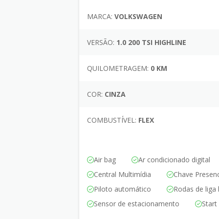
MARCA:
VOLKSWAGEN
VERSÃO:
1.0 200 TSI HIGHLINE
QUILOMETRAGEM:
0 KM
COR:
CINZA
COMBUSTÍVEL:
FLEX
Air bag
Ar condicionado digital
Central Multimídia
Chave Presenc
Piloto automático
Rodas de liga 
Sensor de estacionamento
Start