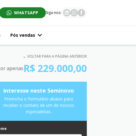
WHATSAPP
Siga-nos:
s
Pós vendas
← VOLTAR PARA A PÁGINA ANTERIOR
R$ 229.000,00
or apenas
Interesse neste Seminovo
Preencha o formulário abaixo para
receber o contato de um de nossos
especialistas.
ome