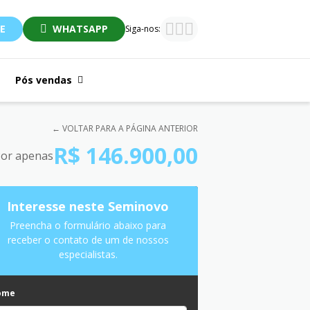
E
WHATSAPP
Siga-nos:
Pós vendas
← VOLTAR PARA A PÁGINA ANTERIOR
R$ 146.900,00
or apenas
Interesse neste Seminovo
Preencha o formulário abaixo para
receber o contato de um de nossos
especialistas.
ome