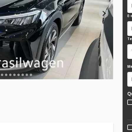
E-
Te
M
Q