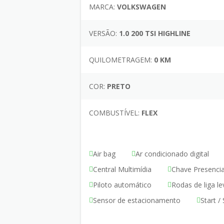
MARCA:
VOLKSWAGEN
VERSÃO:
1.0 200 TSI HIGHLINE
QUILOMETRAGEM:
0 KM
COR:
PRETO
COMBUSTÍVEL:
FLEX
Air bag
Ar condicionado digital
Central Multimídia
Chave Presencia
Piloto automático
Rodas de liga le
Sensor de estacionamento
Start /