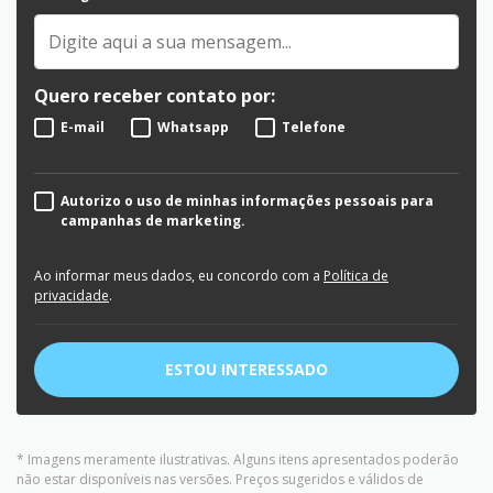
Quero receber contato por:
E-mail
Whatsapp
Telefone
Autorizo o uso de minhas informações pessoais para
campanhas de marketing.
Ao informar meus dados, eu concordo com a
Política de
privacidade
.
ESTOU INTERESSADO
* Imagens meramente ilustrativas. Alguns itens apresentados poderão
não estar disponíveis nas versões. Preços sugeridos e válidos de