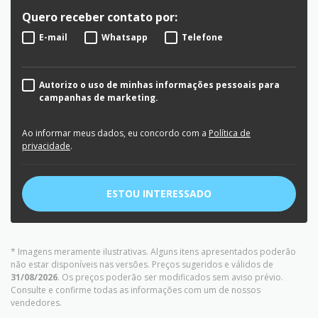
Quero receber contato por:
E-mail
Whatsapp
Telefone
Autorizo o uso de minhas informações pessoais para
campanhas de marketing.
Ao informar meus dados, eu concordo com a
Política de
privacidade
.
ESTOU INTERESSADO
* Imagens meramente ilustrativas. Alguns itens apresentados poderão
não estar disponíveis nas versões. Preços sugeridos e válidos de
31/08/2026
. Os preços poderão ser modificados sem aviso prévio.
Consulte e confirme todas as informações com um de nossos
vendedores.