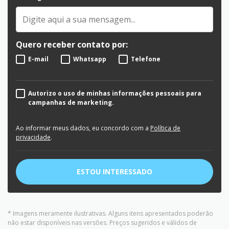
Quero receber contato por:
E-mail
Whatsapp
Telefone
Autorizo o uso de minhas informações pessoais para
campanhas de marketing.
Ao informar meus dados, eu concordo com a
Política de
privacidade
.
ESTOU INTERESSADO
* Imagens meramente ilustrativas. Alguns itens apresentados poderão
não estar disponíveis nas versões. Preços sugeridos e válidos de