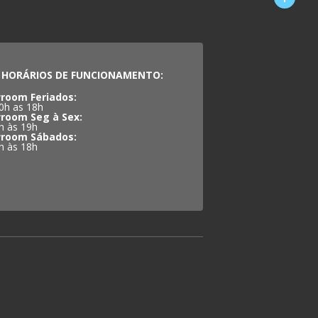
HORÁRIOS DE FUNCIONAMENTO:
room Feriados:
0h as 18h
room Seg à Sex:
h às 19h
room Sábados:
h às 18h