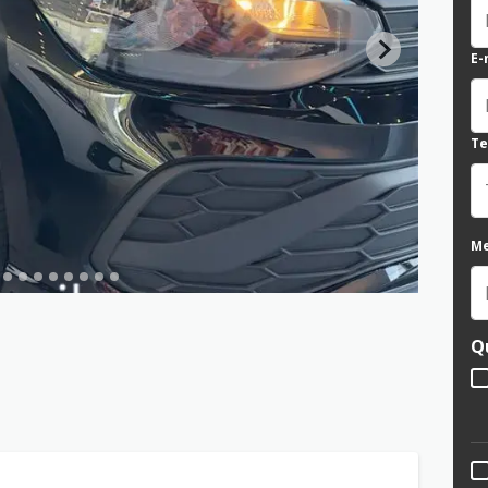
E-
Te
M
Q