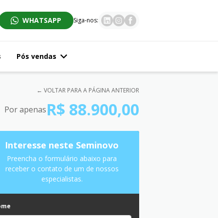
WHATSAPP
Siga-nos:
s
Pós vendas
← VOLTAR PARA A PÁGINA ANTERIOR
R$ 88.900,00
Por apenas
Interesse neste Seminovo
Preencha o formulário abaixo para
receber o contato de um de nossos
especialistas.
ome