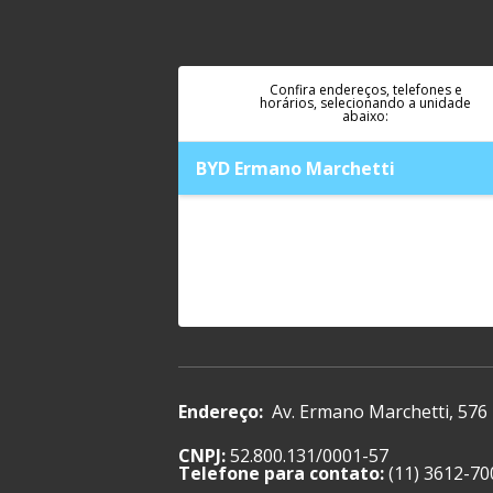
Confira endereços, telefones e
horários, selecionando a unidade
abaixo:
BYD Ermano Marchetti
Endereço:
Av. Ermano Marchetti, 576
CNPJ:
52.800.131/0001-57
Telefone para contato:
(11) 3612-70