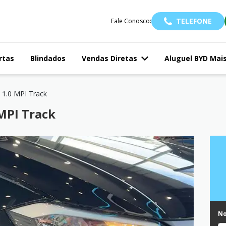
TELEFONE
Fale Conosco:
rtas
Blindados
Vendas Diretas
Aluguel BYD Mai
1.0 MPI Track
MPI Track
N