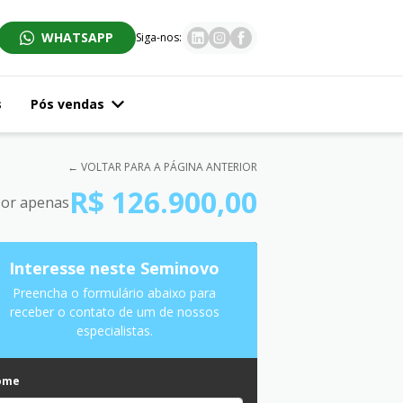
WHATSAPP
Siga-nos:
s
Pós vendas
← VOLTAR PARA A PÁGINA ANTERIOR
R$ 126.900,00
or apenas
Interesse neste Seminovo
Preencha o formulário abaixo para
receber o contato de um de nossos
especialistas.
ome