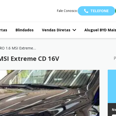
TELEFONE
Fale Conosco:
rtas
Blindados
Vendas Diretas
Aluguel BYD Mai
SAVEIRO 1.6 MSI Extreme CD 16V
MSI Extreme CD 16V
P
N