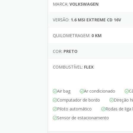
MARCA:
VOLKSWAGEN
VERSÃO:
1.6 MSI EXTREME CD 16V
QUILOMETRAGEM:
0 KM
COR:
PRETO
COMBUSTÍVEL:
FLEX
Air bag
Ar condicionado
C
Computador de bordo
Direção hi
Piloto automático
Rodas de liga 
Sensor de estacionamento