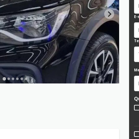
E-
Te
M
Q