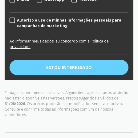
Autorizo o uso de minhas informações pessoais para
campanhas de marketing.
Ao informar meus dados, eu concordo com a
Política de
privacidade
.
ESTOU INTERESSADO
* Imagens meramente ilustrativas. Alguns itens apresentados poderão
não estar disponíveis nas versões. Preços sugeridos e válidos de
31/08/2026
. Os preços poderão ser modificados sem aviso prévio.
Consulte e confirme todas as informações com um de nossos
vendedores.