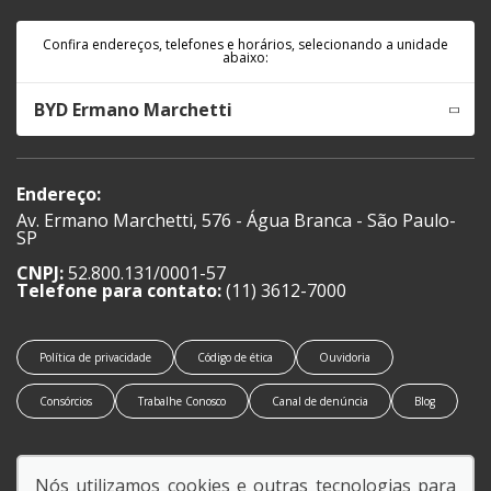
Confira endereços, telefones e horários, selecionando a unidade
abaixo:
BYD Ermano Marchetti
Endereço:
Av. Ermano Marchetti, 576 - Água Branca - São Paulo-
SP
CNPJ:
52.800.131/0001-57
Telefone para contato:
(11) 3612-7000
Política de privacidade
Código de ética
Ouvidoria
Consórcios
Trabalhe Conosco
Canal de denúncia
Blog
Nós utilizamos cookies e outras tecnologias para