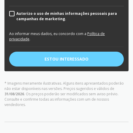
Autorizo o uso de minhas informações pessoais para
campanhas de marketing.
Ao informar meus dados, eu concordo com a
Política de
privacidade
.
ESTOU INTERESSADO
* Imagens meramente ilustrativas. Alguns itens apresentados poderão
não estar disponíveis nas versões. Preços sugeridos e válidos de
31/08/2026
. Os preços poderão ser modificados sem aviso prévio.
Consulte e confirme todas as informações com um de nossos
vendedores.