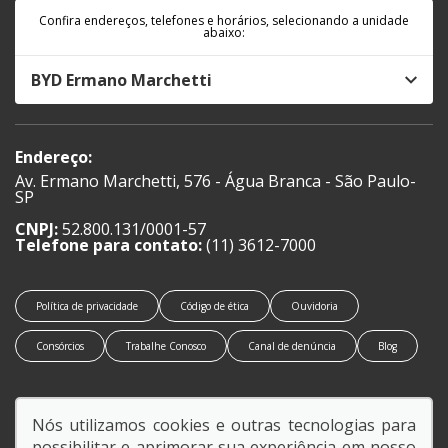
Confira endereços, telefones e horários, selecionando a unidade
abaixo:
BYD Ermano Marchetti
Endereço:
Av. Ermano Marchetti, 576 - Água Branca - São Paulo-
SP
CNPJ:
52.800.131/0001-57
Telefone para contato:
(11) 3612-7000
Política de privacidade
Código de ética
Ouvidoria
Consórcios
Trabalhe Conosco
Canal de denúncia
Blog
Nós utilizamos cookies e outras tecnologias para
possibilitar e aprimorar sua experiência em nosso