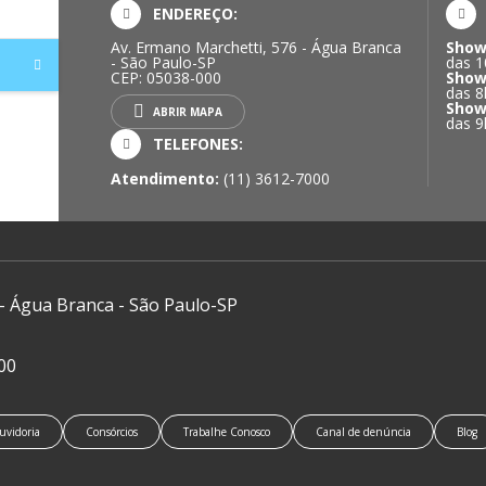
ENDEREÇO:
Av. Ermano Marchetti, 576 - Água Branca
Show
- São Paulo-SP
das 1
CEP: 05038-000
Show
das 8
Show
ABRIR MAPA
das 9
TELEFONES:
Atendimento:
(11) 3612-7000
 - Água Branca - São Paulo-SP
00
uvidoria
Consórcios
Trabalhe Conosco
Canal de denúncia
Blog