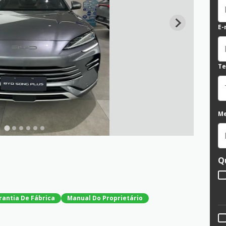
E-
Te
M
Q
rantia De Fábrica
Manual Do Proprietário