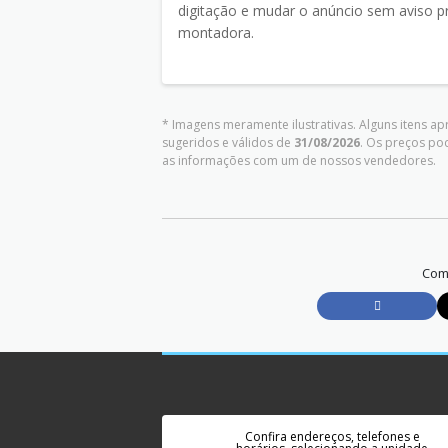
digitação e mudar o anúncio sem aviso pr
montadora.
* Imagens meramente ilustrativas. Alguns itens a
sugeridos e válidos de
31/08/2026
. Os preços po
as informações com um de nossos vendedores.
Comp
Confira endereços, telefones e