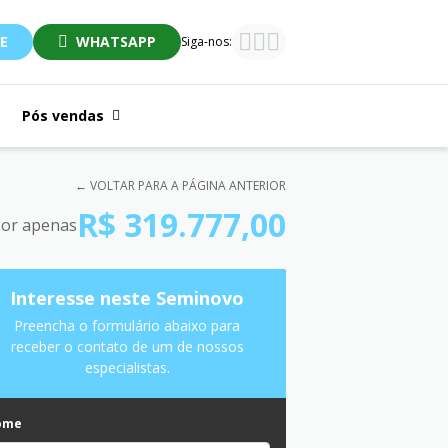
E
WHATSAPP
Siga-nos:
Pós vendas
← VOLTAR PARA A PÁGINA ANTERIOR
R$ 319.777,00
or apenas
Interesse neste Seminovo
Preencha o formulário abaixo para
receber o contato de um de nossos
especialistas.
ome