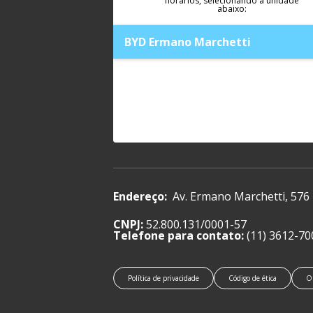
horários, selecionando a unidade
abaixo:
BYD Ermano Marchetti
Endereço:
Av. Ermano Marchetti, 576
CNPJ:
52.800.131/0001-57
Telefone para contato:
(11) 3612-70
Política de privacidade
Código de ética
O