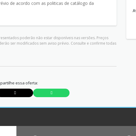
évio de acordo com as politicas de catálogo da
A
presentados poderão não estar disponíveis nas versões. Preços
derão ser modificados sem aviso prévio. Consulte e confirme todas
artilhe essa oferta: