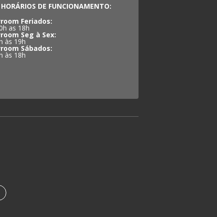
HORÁRIOS DE FUNCIONAMENTO:
room Feriados:
0h as 18h
room Seg à Sex:
h às 19h
room Sábados:
h às 18h