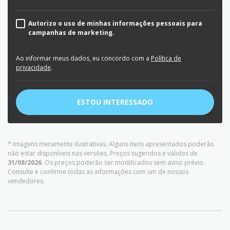
Autorizo o uso de minhas informações pessoais para
campanhas de marketing.
Ao informar meus dados, eu concordo com a
Política de
privacidade
.
ESTOU INTERESSADO
* Imagens meramente ilustrativas. Alguns itens apresentados poderão
não estar disponíveis nas versões. Preços sugeridos e válidos de
31/08/2026
. Os preços poderão ser modificados sem aviso prévio.
Consulte e confirme todas as informações com um de nossos
vendedores.