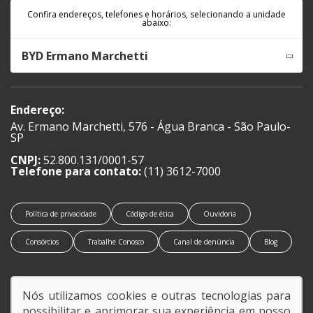
Confira endereços, telefones e horários, selecionando a unidade
abaixo:
BYD Ermano Marchetti
Endereço:
Av. Ermano Marchetti, 576 - Água Branca - São Paulo-
SP
CNPJ:
52.800.131/0001-57
Telefone para contato:
(11) 3612-7000
Política de privacidade
Código de ética
Ouvidoria
Consórcios
Trabalhe Conosco
Canal de denúncia
Blog
Nós utilizamos cookies e outras tecnologias para
possibilitar e aprimorar sua experiência em nosso