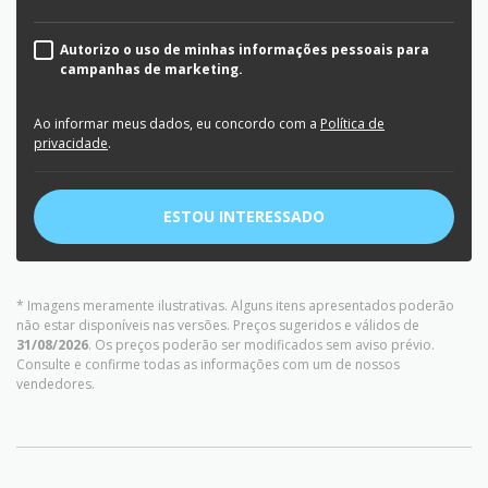
Autorizo o uso de minhas informações pessoais para
campanhas de marketing.
Ao informar meus dados, eu concordo com a
Política de
privacidade
.
ESTOU INTERESSADO
* Imagens meramente ilustrativas. Alguns itens apresentados poderão
não estar disponíveis nas versões. Preços sugeridos e válidos de
31/08/2026
. Os preços poderão ser modificados sem aviso prévio.
Consulte e confirme todas as informações com um de nossos
vendedores.