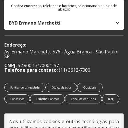
Confira endereços, telefones e horários, selecionando a unidade
abaixo:
BYD Ermano Marchetti
Endereço:
Av. Ermano Marchetti, 576 - Água Branca - São Paulo-
SP
CNPJ:
52.800.131/0001-57
Telefone para contato:
(11) 3612-7000
Política de privacidade
Código de ética
Ouvidoria
Consórcios
Trabalhe Conosco
Canal de denúncia
Blog
Nós utilizamos cookies e outras tecnologias para
possibilitar e aprimorar sua experiência em nosso