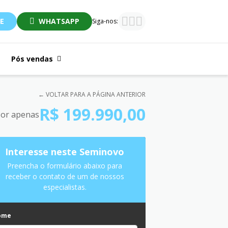
E
WHATSAPP
Siga-nos:
Pós vendas
← VOLTAR PARA A PÁGINA ANTERIOR
R$ 199.990,00
or apenas
Interesse neste Seminovo
Preencha o formulário abaixo para
receber o contato de um de nossos
especialistas.
ome