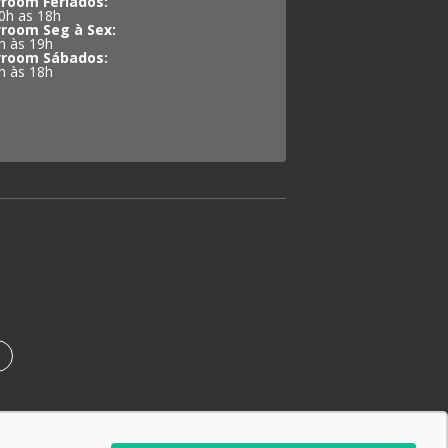
room Feriados:
0h as 18h
room Seg à Sex:
h às 19h
room Sábados:
h às 18h