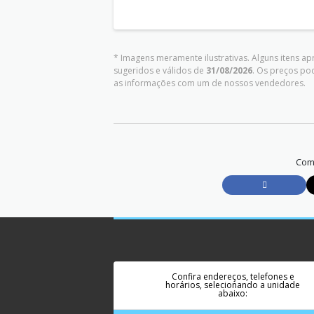
* Imagens meramente ilustrativas. Alguns itens a
sugeridos e válidos de
31/08/2026
. Os preços po
as informações com um de nossos vendedores.
Comp
Confira endereços, telefones e
horários, selecionando a unidade
abaixo: