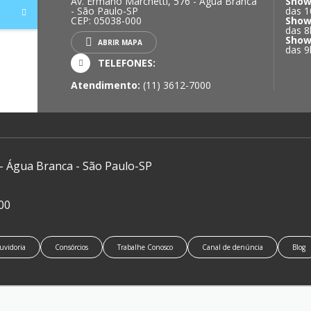
Av. Ermano Marchetti, 576 - Água Branca
Show
- São Paulo-SP
das 1
CEP: 05038-000
Show
das 8
Show
ABRIR MAPA
das 9
TELEFONES:
Atendimento:
(11) 3612-7000
 - Água Branca - São Paulo-SP
00
uvidoria
Consórcios
Trabalhe Conosco
Canal de denúncia
Blog