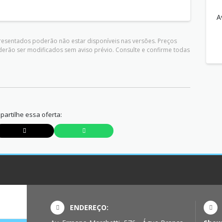
A
presentados poderão não estar disponíveis nas versões. Preços
derão ser modificados sem aviso prévio. Consulte e confirme todas
artilhe essa oferta:
ENDEREÇO: