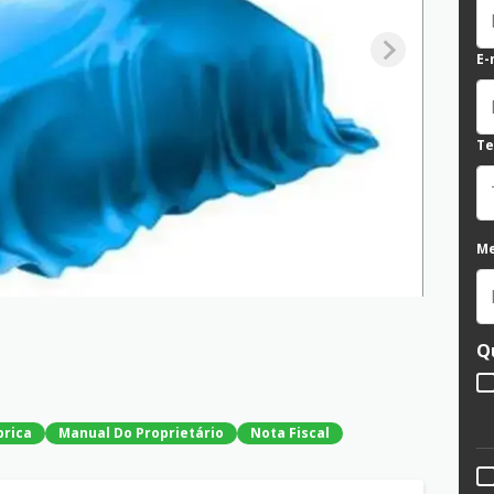
E-
Te
M
Q
brica
Manual Do Proprietário
Nota Fiscal