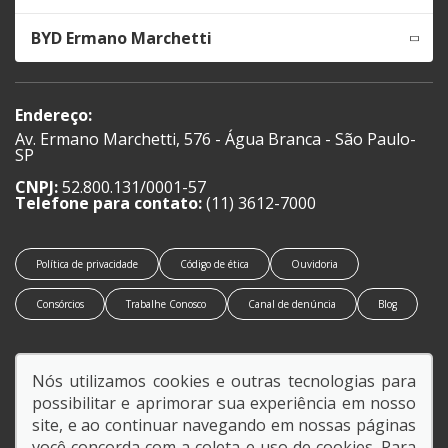
BYD Ermano Marchetti
Endereço:
Av. Ermano Marchetti, 576 - Água Branca - São Paulo-
SP
CNPJ:
52.800.131/0001-57
Telefone para contato:
(11) 3612-7000
Política de privacidade
Código de ética
Ouvidoria
Consórcios
Trabalhe Conosco
Canal de denúncia
Blog
Nós utilizamos cookies e outras tecnologias para
possibilitar e aprimorar sua experiência em nosso
SIGA-NOS:
site, e ao continuar navegando em nossas páginas
você concorda com a coleta e uso de cookies. Para