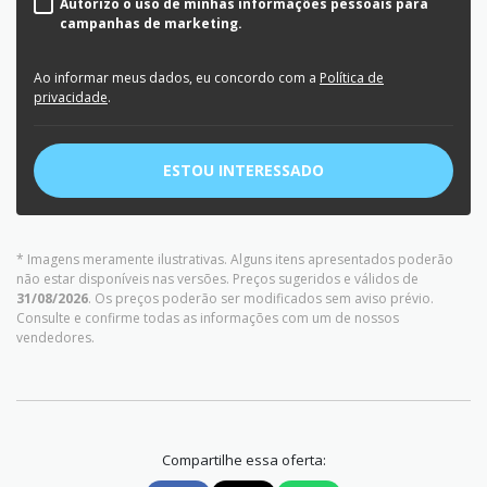
Autorizo o uso de minhas informações pessoais para
campanhas de marketing.
Ao informar meus dados, eu concordo com a
Política de
privacidade
.
ESTOU INTERESSADO
* Imagens meramente ilustrativas. Alguns itens apresentados poderão
não estar disponíveis nas versões. Preços sugeridos e válidos de
31/08/2026
. Os preços poderão ser modificados sem aviso prévio.
Consulte e confirme todas as informações com um de nossos
vendedores.
Compartilhe essa oferta: