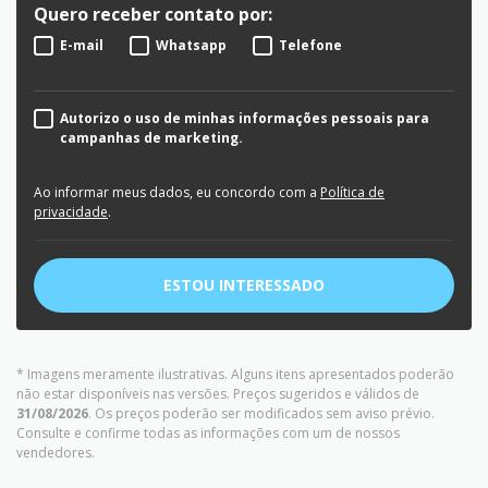
Quero receber contato por:
E-mail
Whatsapp
Telefone
Autorizo o uso de minhas informações pessoais para
campanhas de marketing.
Ao informar meus dados, eu concordo com a
Política de
privacidade
.
ESTOU INTERESSADO
* Imagens meramente ilustrativas. Alguns itens apresentados poderão
não estar disponíveis nas versões. Preços sugeridos e válidos de
31/08/2026
. Os preços poderão ser modificados sem aviso prévio.
Consulte e confirme todas as informações com um de nossos
vendedores.