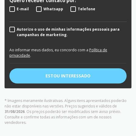
Quero receber contato por:
E-mail
Whatsapp
Telefone
Autorizo o uso de minhas informações pessoais para
campanhas de marketing.
Ao informar meus dados, eu concordo com a
Política de
privacidade
.
ESTOU INTERESSADO
* Imagens meramente ilustrativas. Alguns itens apresentados poderão
não estar disponíveis nas versões. Preços sugeridos e válidos de
31/08/2026
. Os preços poderão ser modificados sem aviso prévio.
Consulte e confirme todas as informações com um de nossos
vendedores.