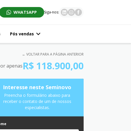
WHATSAPP
Siga-nos:
s
Pós vendas
← VOLTAR PARA A PÁGINA ANTERIOR
R$ 118.900,00
or apenas
Interesse neste Seminovo
Preencha o formulário abaixo para
receber o contato de um de nossos
especialistas.
ome