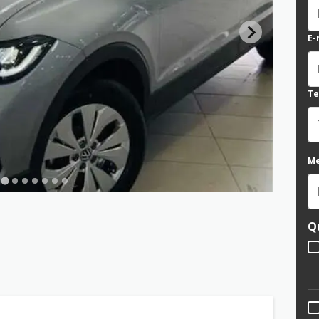
E-
Te
M
Q