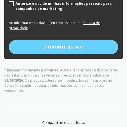
Autorizo o uso de minhas informações pessoais para
campanhas de marketing.
Ao informar meus dados, eu concordo com a
Política de
privacidade
.
ESTOU INTERESSADO
* Imagens meramente ilustrativas. Alguns itens apresentados poderão
não estar disponíveis nas versões. Preços sugeridos e válidos de
31/08/2026
. Os preços poderão ser modificados sem aviso prévio.
Consulte e confirme todas as informações com um de nossos
vendedores.
Compartilhe essa oferta: