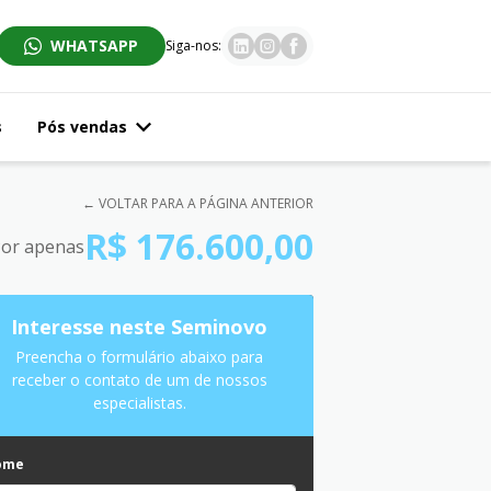
WHATSAPP
Siga-nos:
s
Pós vendas
← VOLTAR PARA A PÁGINA ANTERIOR
R$ 176.600,00
or apenas
Interesse neste Seminovo
Preencha o formulário abaixo para
receber o contato de um de nossos
especialistas.
ome