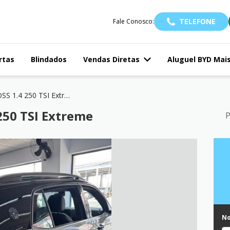
TELEFONE
Fale Conosco:
rtas
Blindados
Vendas Diretas
Aluguel BYD Mai
T-CROSS 1.4 250 TSI Extreme
250 TSI Extreme
P
N