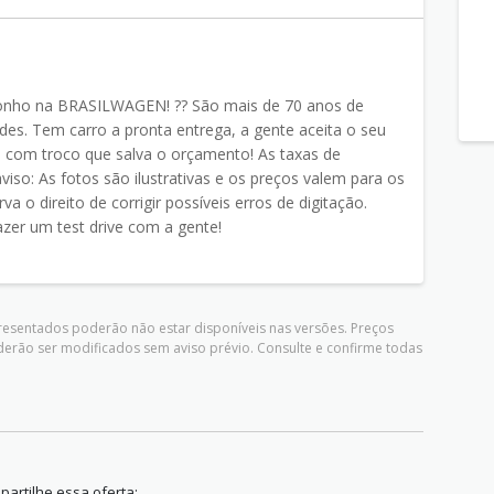
sonho na BRASILWAGEN! ?? São mais de 70 anos de
des. Tem carro a pronta entrega, a gente aceita o seu
 com troco que salva o orçamento! As taxas de
iso: As fotos são ilustrativas e os preços valem para os
a o direito de corrigir possíveis erros de digitação.
zer um test drive com a gente!
presentados poderão não estar disponíveis nas versões. Preços
derão ser modificados sem aviso prévio. Consulte e confirme todas
artilhe essa oferta: