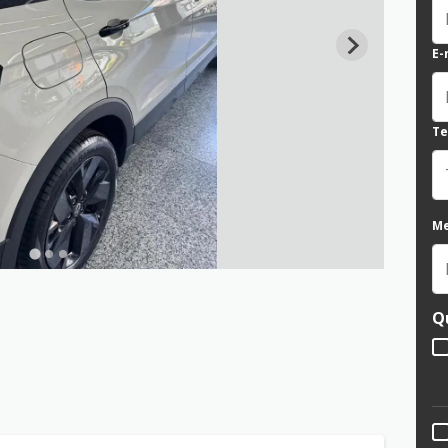
E-
Te
M
Q