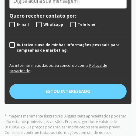
Quero receber contato por:
E-mail
Whatsapp
Telefone
Autorizo o uso de minhas informações pessoais para
campanhas de marketing.
Ao informar meus dados, eu concordo com a
Política de
privacidade
.
ESTOU INTERESSADO
* Imagens meramente ilustrativas. Alguns itens apresentados poderão
não estar disponíveis nas versões. Preços sugeridos e válidos de
31/08/2026
. Os preços poderão ser modificados sem aviso prévio.
Consulte e confirme todas as informações com um de nossos