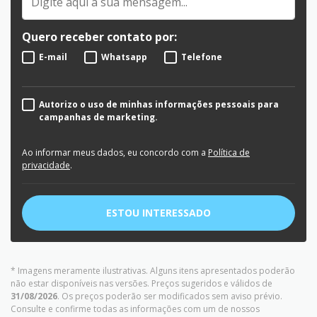
Quero receber contato por:
E-mail
Whatsapp
Telefone
Autorizo o uso de minhas informações pessoais para
campanhas de marketing.
Ao informar meus dados, eu concordo com a
Política de
privacidade
.
ESTOU INTERESSADO
* Imagens meramente ilustrativas. Alguns itens apresentados poderão
não estar disponíveis nas versões. Preços sugeridos e válidos de
31/08/2026
. Os preços poderão ser modificados sem aviso prévio.
Consulte e confirme todas as informações com um de nossos