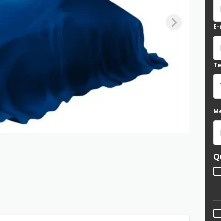
E-
Te
M
Q