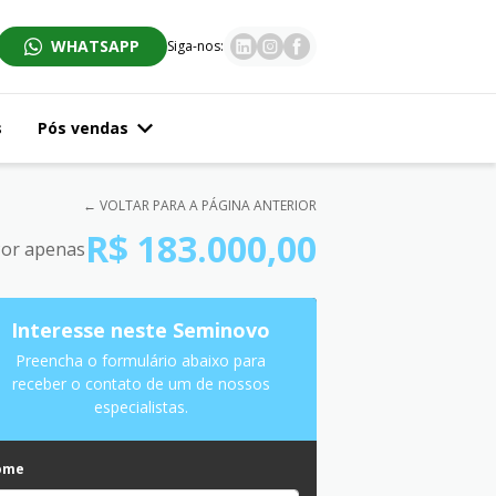
WHATSAPP
Siga-nos:
s
Pós vendas
← VOLTAR PARA A PÁGINA ANTERIOR
R$ 183.000,00
or apenas
Interesse neste Seminovo
Preencha o formulário abaixo para
receber o contato de um de nossos
especialistas.
ome