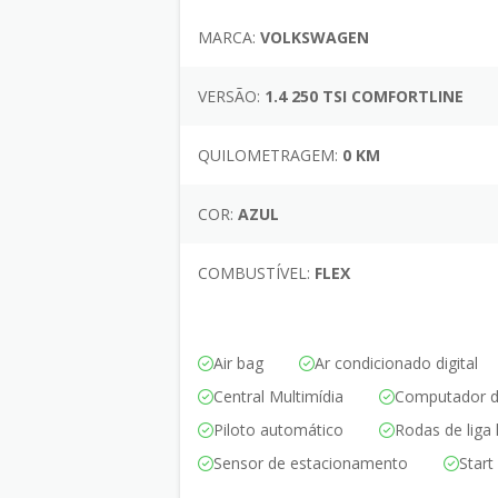
MARCA:
VOLKSWAGEN
VERSÃO:
1.4 250 TSI COMFORTLINE
QUILOMETRAGEM:
0 KM
COR:
AZUL
COMBUSTÍVEL:
FLEX
Air bag
Ar condicionado digital
Central Multimídia
Computador d
Piloto automático
Rodas de liga 
Sensor de estacionamento
Start