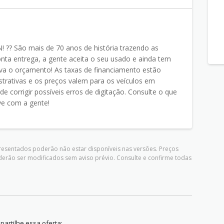
?? São mais de 70 anos de história trazendo as
nta entrega, a gente aceita o seu usado e ainda tem
va o orçamento! As taxas de financiamento estão
ustrativas e os preços valem para os veículos em
de corrigir possíveis erros de digitação. Consulte o que
ve com a gente!
presentados poderão não estar disponíveis nas versões. Preços
derão ser modificados sem aviso prévio. Consulte e confirme todas
artilhe essa oferta: