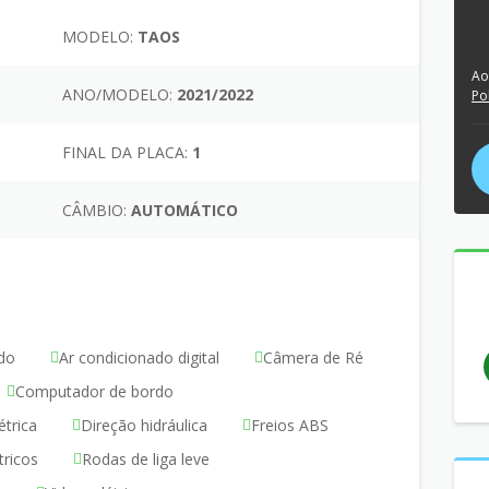
MODELO:
TAOS
Ao
ANO/MODELO:
2021/2022
Po
FINAL DA PLACA:
1
CÂMBIO:
AUTOMÁTICO
do
Ar condicionado digital
Câmera de Ré
Computador de bordo
étrica
Direção hidráulica
Freios ABS
tricos
Rodas de liga leve