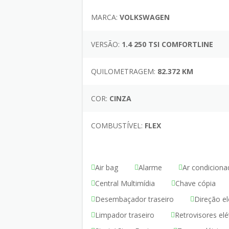
MARCA:
VOLKSWAGEN
VERSÃO:
1.4 250 TSI COMFORTLINE
QUILOMETRAGEM:
82.372 KM
COR:
CINZA
COMBUSTÍVEL:
FLEX
Air bag
Alarme
Ar condiciona
Central Multimídia
Chave cópia
Desembaçador traseiro
Direção el
Limpador traseiro
Retrovisores elé