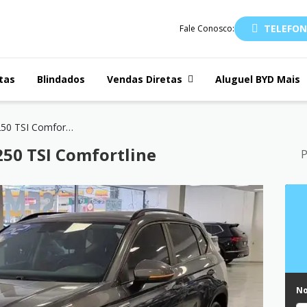
TELEFON
Fale Conosco:
tas
Blindados
Vendas Diretas
Aluguel BYD Mais
TAOS 1.4 250 TSI Comfortline
250 TSI Comfortline
P
N