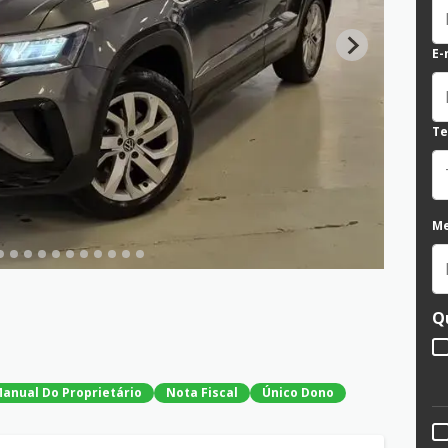
E-
Te
M
Q
anual Do Proprietário
Nota Fiscal
Único Dono