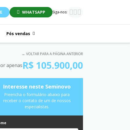
E
WHATSAPP
Siga-nos:
Pós vendas
← VOLTAR PARA A PÁGINA ANTERIOR
R$ 105.900,00
or apenas
Interesse neste Seminovo
Preencha o formulário abaixo para
receber o contato de um de nossos
especialistas.
ome