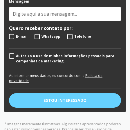
Mensagem
Quero receber contato por:
E-mail
Whatsapp
Telefone
Autorizo o uso de minhas informações pessoais para
campanhas de marketing.
Ao informar meus dados, eu concordo com a
Política de
privacidade
.
ESTOU INTERESSADO
* Imagens meramente ilustrativas. Alguns itens apresentados poderão
não estar disponíveis nas versões. Preços sugeridos e válidos de