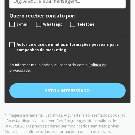
Quero receber contato por:
E-mail
Whatsapp
Telefone
Autorizo o uso de minhas informações pessoais para
campanhas de marketing.
Ao informar meus dados, eu concordo com a
Política de
privacidade
.
ESTOU INTERESSADO
* Imagens meramente ilustrativas. Alguns itens apresentados poderão
não estar disponíveis nas versões. Preços sugeridos e válidos de
31/08/2026
. Os preços poderão ser modificados sem aviso prévio.
Consulte e confirme todas as informações com um de nossos