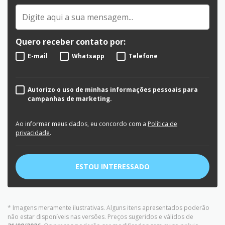
Quero receber contato por:
E-mail
Whatsapp
Telefone
Autorizo o uso de minhas informações pessoais para
campanhas de marketing.
Ao informar meus dados, eu concordo com a
Política de
privacidade
.
ESTOU INTERESSADO
* Imagens meramente ilustrativas. Alguns itens apresentados poderão
não estar disponíveis nas versões. Preços sugeridos e válidos de