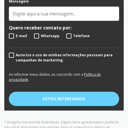
Mensagem
Quero receber contato por:
E-mail
Whatsapp
Telefone
Autorizo o uso de minhas informações pessoais para
campanhas de marketing.
Ao informar meus dados, eu concordo com a
Política de
privacidade
.
ESTOU INTERESSADO
* Imagens meramente ilustrativas. Alguns itens apresentados poderão
não estar disponíveis nas versões. Preços sugeridos e válidos de