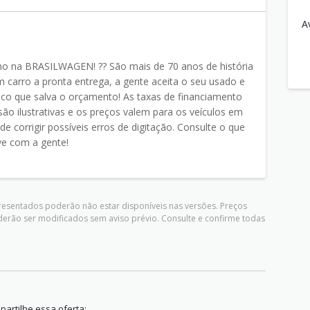
A
o na BRASILWAGEN! ?? São mais de 70 anos de história
 carro a pronta entrega, a gente aceita o seu usado e
co que salva o orçamento! As taxas de financiamento
são ilustrativas e os preços valem para os veículos em
de corrigir possíveis erros de digitação. Consulte o que
ve com a gente!
presentados poderão não estar disponíveis nas versões. Preços
derão ser modificados sem aviso prévio. Consulte e confirme todas
artilhe essa oferta: