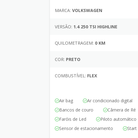
MARCA:
VOLKSWAGEN
VERSÃO:
1.4 250 TSI HIGHLINE
QUILOMETRAGEM:
0 KM
COR:
PRETO
COMBUSTÍVEL:
FLEX
Air bag
Ar condicionado digital
Bancos de couro
Câmera de Ré
Faróis de Led
Piloto automático
Sensor de estacionamento
Start