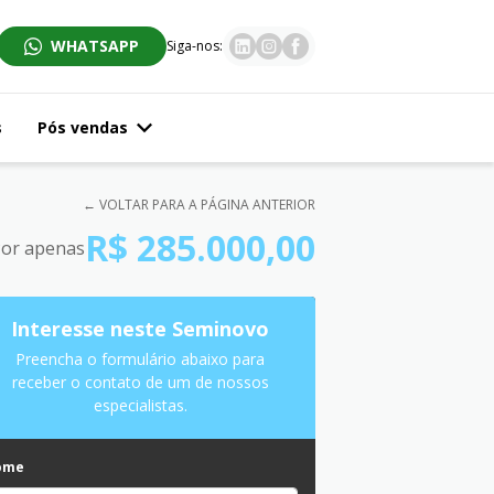
WHATSAPP
Siga-nos:
s
Pós vendas
← VOLTAR PARA A PÁGINA ANTERIOR
R$ 285.000,00
or apenas
Interesse neste Seminovo
Preencha o formulário abaixo para
receber o contato de um de nossos
especialistas.
ome