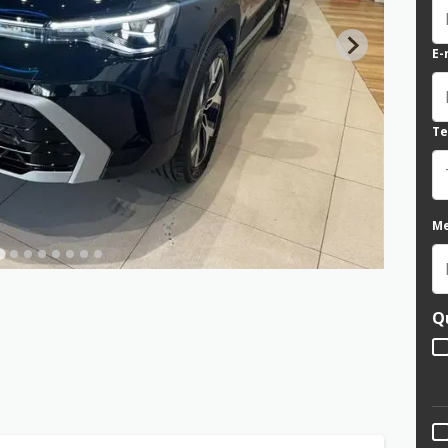
E-
Te
M
Q