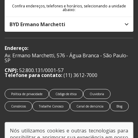
Confira endereços, telefones e horários, selecionando a unidade
abaixo:
BYD Ermano Marchetti
Endereço:
Av. Ermano Marchetti, 576 - Água Branca - São Paulo-
SP
CNPJ:
52.800.131/0001-57
Telefone para contato:
(11) 3612-7000
Política de privacidade
Código de ética
Ouvidoria
Consórcios
Trabalhe Conosco
Canal de denúncia
Blog
Nós utilizamos cookies e outras tecnologias para
possibilitar e aprimorar sua experiência em nosso