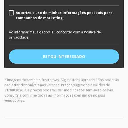
Autorizo o uso de minhas informações pessoais para
campanhas de marketing.
Ao informar meus dados, eu concordo com a
Política de
privacidade
.
ESTOU INTERESSADO
* Imagens meramente ilustrativas. Alguns itens apresentados poderão
não estar disponíveis nas versões. Preços sugeridos e válidos de
31/08/2026
. Os preços poderão ser modificados sem aviso prévio.
Consulte e confirme todas as informações com um de nossos
vendedores.