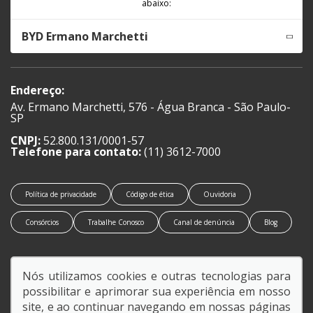
abaixo:
BYD Ermano Marchetti
Endereço:
Av. Ermano Marchetti, 576 - Água Branca - São Paulo-
SP
CNPJ:
52.800.131/0001-57
Telefone para contato:
(11) 3612-7000
Política de privacidade
Código de ética
Ouvidoria
Consórcios
Trabalhe Conosco
Canal de denúncia
Blog
Nós utilizamos cookies e outras tecnologias para
possibilitar e aprimorar sua experiência em nosso
SIGA-NOS:
site, e ao continuar navegando em nossas páginas