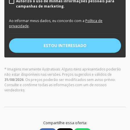
Autorizo o uso de minhas informações pessoais para
campanhas de marketing.
Ao informar meus dados, eu concordo com a
Política de
privacidade
.
ESTOU INTERESSADO
* Imagens meramente ilustrativas. Alguns itens apresentados poderão
não estar disponíveis nas versões. Preços sugeridos e válidos de
31/08/2026
. Os preços poderão ser modificados sem aviso prévio.
Consulte e confirme todas as informações com um de nossos
vendedores.
Compartilhe essa oferta: