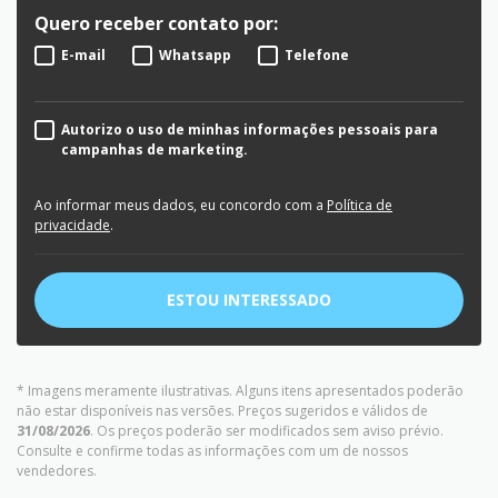
Quero receber contato por:
E-mail
Whatsapp
Telefone
Autorizo o uso de minhas informações pessoais para
campanhas de marketing.
Ao informar meus dados, eu concordo com a
Política de
privacidade
.
ESTOU INTERESSADO
* Imagens meramente ilustrativas. Alguns itens apresentados poderão
não estar disponíveis nas versões. Preços sugeridos e válidos de
31/08/2026
. Os preços poderão ser modificados sem aviso prévio.
Consulte e confirme todas as informações com um de nossos
vendedores.