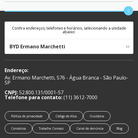
Confira endereços, telefones e horários, selecionando a unidade
abaixo:
BYD Ermano Marchetti
Endereço:
Av. Ermano Marchetti, 576 - Água Branca - São Paulo-
SP
CNPJ:
52.800.131/0001-57
Telefone para contato:
(11) 3612-7000
Política de privacidade
Código de ética
Ouvidoria
Consórcios
Trabalhe Conosco
Canal de denúncia
Blog