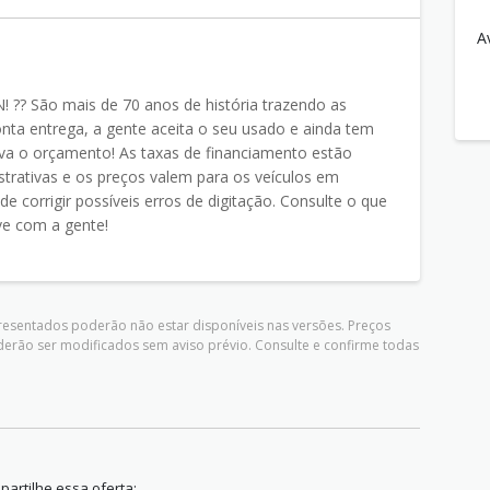
A
?? São mais de 70 anos de história trazendo as
nta entrega, a gente aceita o seu usado e ainda tem
va o orçamento! As taxas de financiamento estão
ustrativas e os preços valem para os veículos em
de corrigir possíveis erros de digitação. Consulte o que
ve com a gente!
presentados poderão não estar disponíveis nas versões. Preços
derão ser modificados sem aviso prévio. Consulte e confirme todas
artilhe essa oferta: