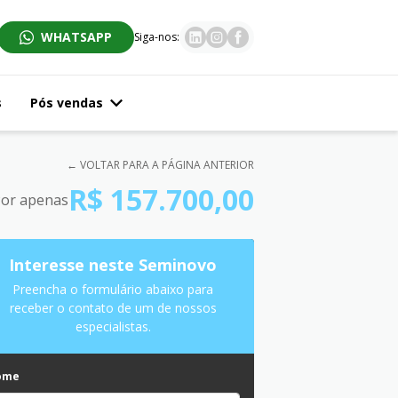
WHATSAPP
Siga-nos:
s
Pós vendas
← VOLTAR PARA A PÁGINA ANTERIOR
R$ 157.700,00
or apenas
Interesse neste Seminovo
Preencha o formulário abaixo para
receber o contato de um de nossos
especialistas.
ome