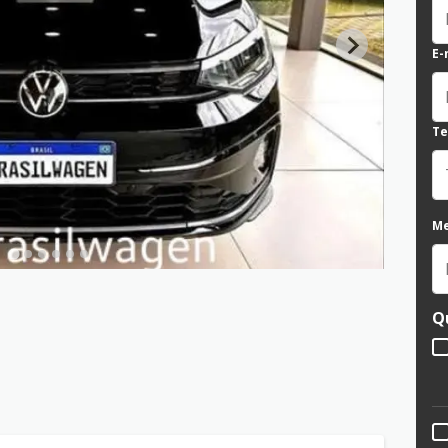
E-
Te
M
Q