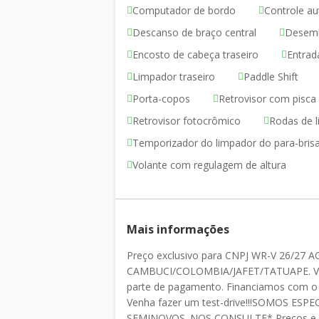
Computador de bordo
Controle au
Descanso de braço central
Desemb
Encosto de cabeça traseiro
Entrad
Limpador traseiro
Paddle Shift
Porta-copos
Retrovisor com pisca
Retrovisor fotocrômico
Rodas de l
Temporizador do limpador do para-bris
Volante com regulagem de altura
Mais informações
Preço exclusivo para CNPJ WR-V 26/2
CAMBUCI/COLOMBIA/JAFET/TATUAPE. Veícu
parte de pagamento. Financiamos com 
Venha fazer um test-drive!!!SOMOS E
SEMINOVOS. NOS CONSULTE* Preços e disp