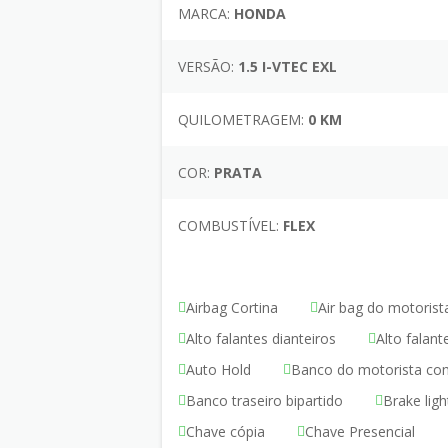
MARCA:
HONDA
VERSÃO:
1.5 I-VTEC EXL
QUILOMETRAGEM:
0 KM
COR:
PRATA
COMBUSTÍVEL:
FLEX
Airbag Cortina
Air bag do motorist
Alto falantes dianteiros
Alto falant
Auto Hold
Banco do motorista com
Banco traseiro bipartido
Brake ligh
Chave cópia
Chave Presencial