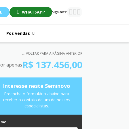
E
WHATSAPP
Siga-nos:
Pós vendas
← VOLTAR PARA A PÁGINA ANTERIOR
R$ 137.456,00
or apenas
Interesse neste Seminovo
Preencha o formulário abaixo para
receber o contato de um de nossos
especialistas.
ome