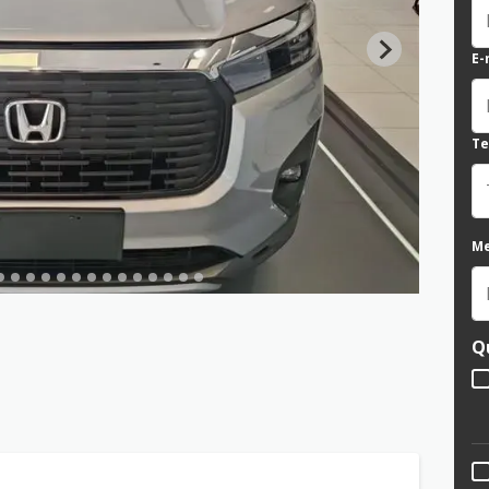
E-
Te
M
Q