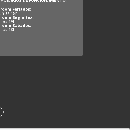
HORÁRIOS DE FUNCIONAMENTO:
room Feriados:
0h as 18h
room Seg à Sex:
h às 19h
room Sábados:
h às 18h