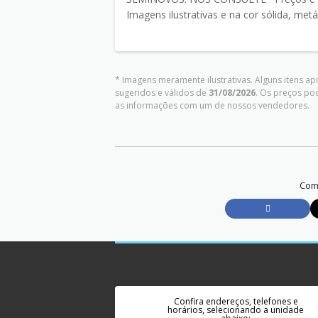
Imagens ilustrativas e na cor sólida, metá
* Imagens meramente ilustrativas. Alguns itens a
sugeridos e válidos de
31/08/2026
. Os preços po
as informações com um de nossos vendedores.
Comp
Confira endereços, telefones e
horários, selecionando a unidade