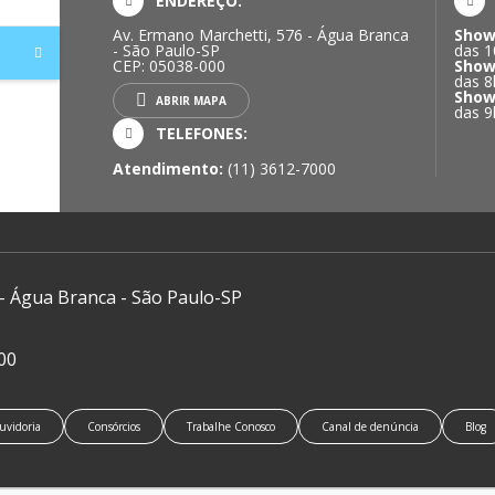
ENDEREÇO:
Av. Ermano Marchetti, 576 - Água Branca
Show
- São Paulo-SP
das 1
CEP: 05038-000
Show
das 8
Show
ABRIR MAPA
das 9
TELEFONES:
Atendimento:
(11) 3612-7000
 - Água Branca - São Paulo-SP
00
uvidoria
Consórcios
Trabalhe Conosco
Canal de denúncia
Blog