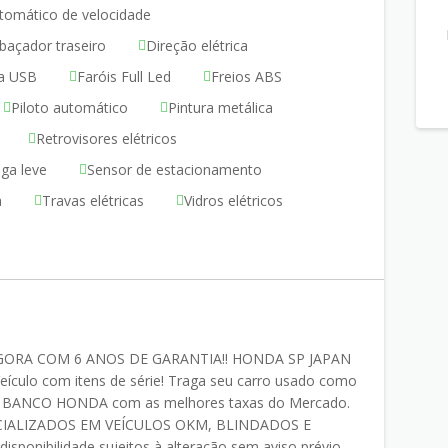
tomático de velocidade
açador traseiro
Direção elétrica
a USB
Faróis Full Led
Freios ABS
Piloto automático
Pintura metálica
Retrovisores elétricos
iga leve
Sensor de estacionamento
a
Travas elétricas
Vidros elétricos
7 AGORA COM 6 ANOS DE GARANTIA!! HONDA SP JAPAN
lo com itens de série! Traga seu carro usado como
o BANCO HONDA com as melhores taxas do Mercado.
SPECIALIZADOS EM VEÍCULOS OKM, BLINDADOS E
onibilidade sujeitos à alteração sem aviso prévio.