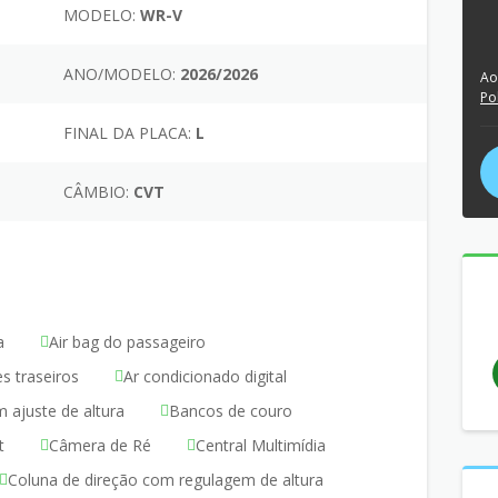
MODELO:
WR-V
ANO/MODELO:
2026/2026
Ao
Po
FINAL DA PLACA:
L
CÂMBIO:
CVT
a
Air bag do passageiro
es traseiros
Ar condicionado digital
 ajuste de altura
Bancos de couro
t
Câmera de Ré
Central Multimídia
Coluna de direção com regulagem de altura